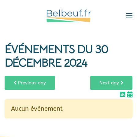
Skip
to
main
content
ÉVÉNEMENTS DU 30
DÉCEMBRE 2024
Previous day
Next day
Aucun événement