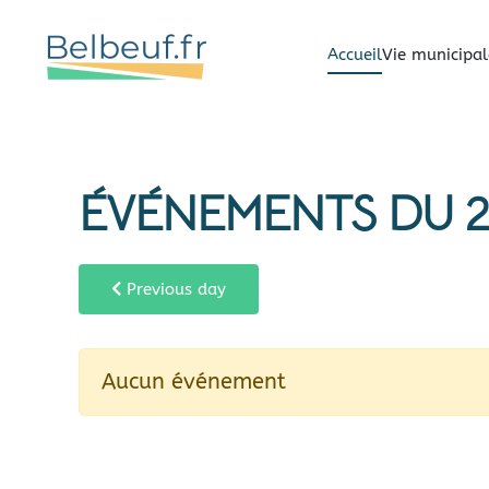
Accueil
Vie municipal
Skip
to
main
content
ÉVÉNEMENTS DU 2
Previous day
Aucun événement