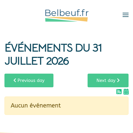
Skip
to
main
content
ÉVÉNEMENTS DU 31
JUILLET 2026
Previous day
Next day
Aucun événement