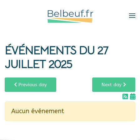
Skip
to
main
content
ÉVÉNEMENTS DU 27
JUILLET 2025
Previous day
Next day
Aucun événement