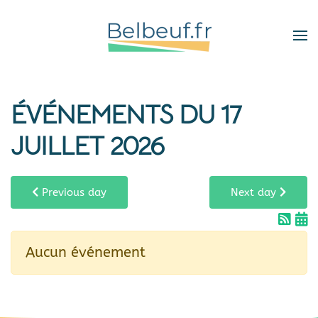
Skip
to
main
content
ÉVÉNEMENTS DU 17
JUILLET 2026
Previous day
Next day
Aucun événement