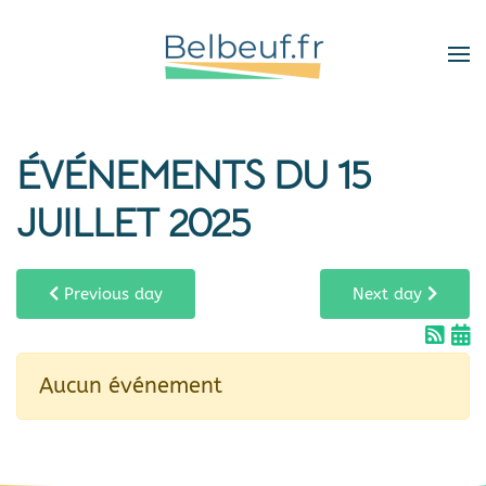
Skip
to
main
content
ÉVÉNEMENTS DU 15
JUILLET 2025
Previous day
Next day
Aucun événement