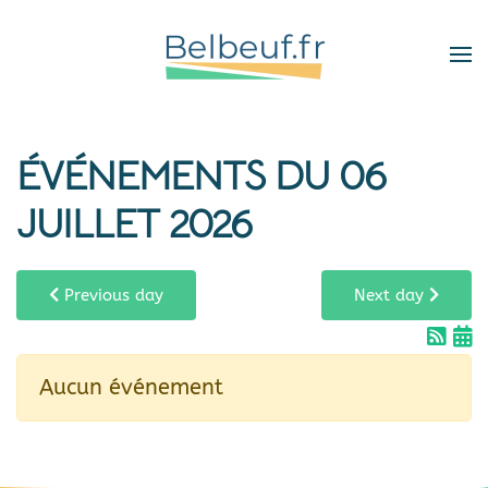
Skip
to
main
content
ÉVÉNEMENTS DU 06
JUILLET 2026
Previous day
Next day
Aucun événement