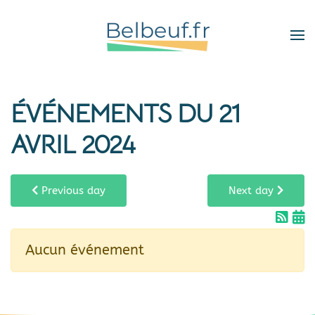
Skip
to
main
content
ÉVÉNEMENTS DU 21
AVRIL 2024
Previous day
Next day
Aucun événement