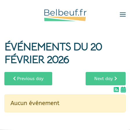
Skip
to
main
content
ÉVÉNEMENTS DU 20
FÉVRIER 2026
Previous day
Next day
Aucun événement