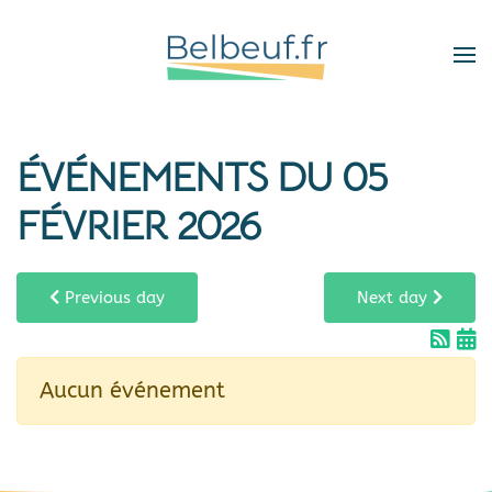
Skip
to
main
content
ÉVÉNEMENTS DU 05
FÉVRIER 2026
Previous day
Next day
Aucun événement