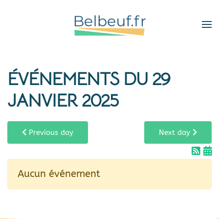
Skip
to
main
content
ÉVÉNEMENTS DU 29
JANVIER 2025
Previous day
Next day
Aucun événement