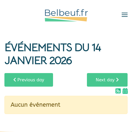
Skip
to
main
content
ÉVÉNEMENTS DU 14
JANVIER 2026
Previous day
Next day
Aucun événement