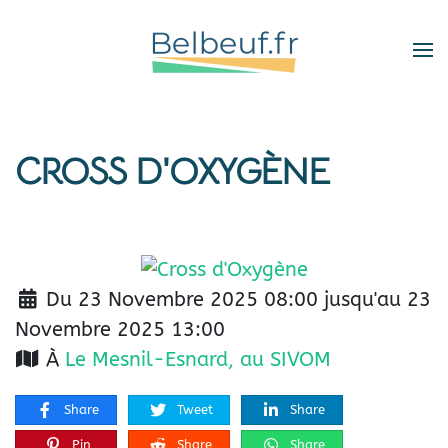
Skip
to
main
content
CROSS D'OXYGÈNE
Du 23 Novembre 2025 08:00 jusqu'au 23
Novembre 2025 13:00
À
Le Mesnil-Esnard, au SIVOM
Share
Tweet
Share
Pin
Share
Share