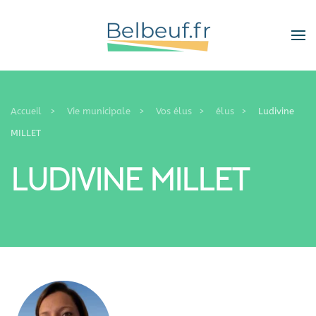
Skip
to
main
content
Accueil
Vie municipale
Vos élus
élus
Ludivine
MILLET
LUDIVINE MILLET